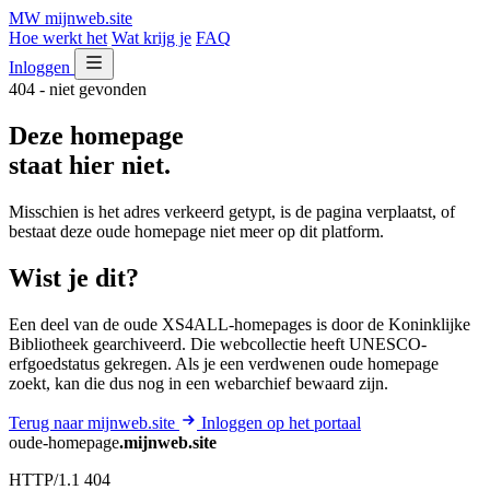
MW
mijnweb
.site
Hoe werkt het
Wat krijg je
FAQ
Inloggen
404 - niet gevonden
Deze homepage
staat hier niet.
Misschien is het adres verkeerd getypt, is de pagina verplaatst, of
bestaat deze oude homepage niet meer op dit platform.
Wist je dit?
Een deel van de oude XS4ALL-homepages is door de Koninklijke
Bibliotheek gearchiveerd. Die webcollectie heeft UNESCO-
erfgoedstatus gekregen. Als je een verdwenen oude homepage
zoekt, kan die dus nog in een webarchief bewaard zijn.
Terug naar mijnweb.site
Inloggen op het portaal
oude-homepage
.mijnweb.site
HTTP/1.1 404