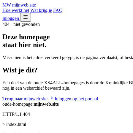
MW
mijnweb
.site
Hoe werkt het
Wat krijg je
FAQ
Inloggen
404 - niet gevonden
Deze homepage
staat hier niet.
Misschien is het adres verkeerd getypt, is de pagina verplaatst, of be
Wist je dit?
Een deel van de oude XS4ALL-homepages is door de Koninklijke Bib
nog in een webarchief bewaard zijn.
Terug naar mijnweb.site
Inloggen op het portaal
oude-homepage
.mijnweb.site
HTTP/1.1 404
> index.html