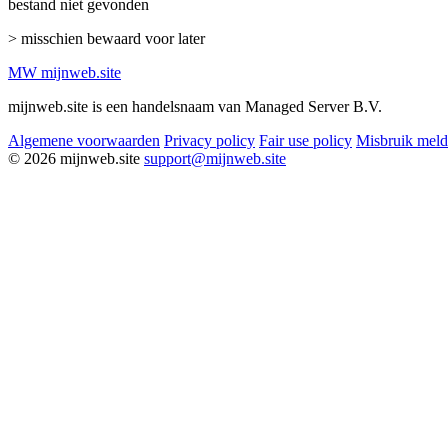
bestand niet gevonden
> misschien bewaard voor later
MW
mijnweb
.site
mijnweb.site is een handelsnaam van Managed Server B.V.
Algemene voorwaarden
Privacy policy
Fair use policy
Misbruik mel
© 2026 mijnweb.site
support@mijnweb.site