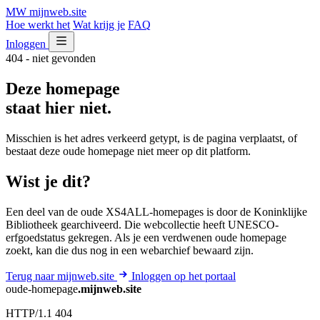
MW
mijnweb
.site
Hoe werkt het
Wat krijg je
FAQ
Inloggen
404 - niet gevonden
Deze homepage
staat hier niet.
Misschien is het adres verkeerd getypt, is de pagina verplaatst, of
bestaat deze oude homepage niet meer op dit platform.
Wist je dit?
Een deel van de oude XS4ALL-homepages is door de Koninklijke
Bibliotheek gearchiveerd. Die webcollectie heeft UNESCO-
erfgoedstatus gekregen. Als je een verdwenen oude homepage
zoekt, kan die dus nog in een webarchief bewaard zijn.
Terug naar mijnweb.site
Inloggen op het portaal
oude-homepage
.mijnweb.site
HTTP/1.1 404