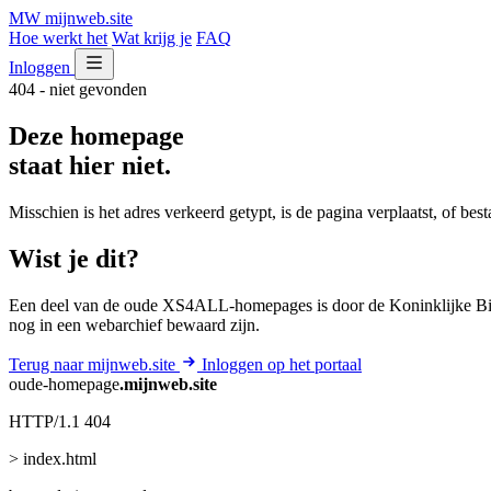
MW
mijnweb
.site
Hoe werkt het
Wat krijg je
FAQ
Inloggen
404 - niet gevonden
Deze homepage
staat hier niet.
Misschien is het adres verkeerd getypt, is de pagina verplaatst, of be
Wist je dit?
Een deel van de oude XS4ALL-homepages is door de Koninklijke Bib
nog in een webarchief bewaard zijn.
Terug naar mijnweb.site
Inloggen op het portaal
oude-homepage
.mijnweb.site
HTTP/1.1 404
> index.html