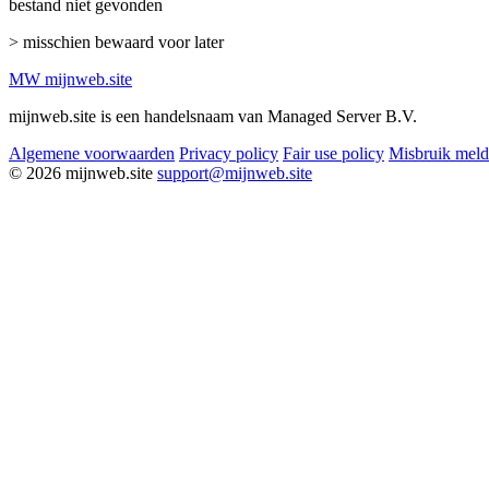
bestand niet gevonden
> misschien bewaard voor later
MW
mijnweb
.site
mijnweb.site is een handelsnaam van Managed Server B.V.
Algemene voorwaarden
Privacy policy
Fair use policy
Misbruik mel
© 2026 mijnweb.site
support@mijnweb.site