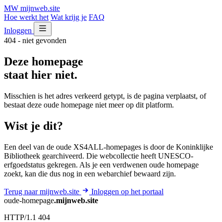
MW
mijnweb
.site
Hoe werkt het
Wat krijg je
FAQ
Inloggen
404 - niet gevonden
Deze homepage
staat hier niet.
Misschien is het adres verkeerd getypt, is de pagina verplaatst, of
bestaat deze oude homepage niet meer op dit platform.
Wist je dit?
Een deel van de oude XS4ALL-homepages is door de Koninklijke
Bibliotheek gearchiveerd. Die webcollectie heeft UNESCO-
erfgoedstatus gekregen. Als je een verdwenen oude homepage
zoekt, kan die dus nog in een webarchief bewaard zijn.
Terug naar mijnweb.site
Inloggen op het portaal
oude-homepage
.mijnweb.site
HTTP/1.1 404